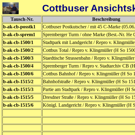
Cottbuser Ansichts
Tausch-Nr.
Beschreibung
b-ak-cb-posstk1
Cottbuser Postkutscher / mit 45 C-Marke (05.06
b-ak-cb-sprem1
Spremberger Turm / ohne Marke (Best.-Nr. He 
b-ak-cb-1500/1
Stadtpark mit Landgericht / Repro v. Klingmüll
b-ak-cb-1500/2
Cottbus Total / Repro v. Klingmüller (H So 150
b-ak-cb-1500/3
Staedtische Strassenbahn / Repro v. Klingmülle
b-ak-cb-1500/4
Spremberger Turm / Repro v. Stadtarchiv CB (
b-ak-cb-1500/6
Cottbus Bahnhof / Repro v. Klingmüller (H So 
b-ak-cb-1515/2
Bahnhofstraße / Repro v. Klingmüller (H So 15
b-ak-cb-1515/3
Partie am Stadtpark / Repro v. Klingmüller (H S
b-ak-cb-1515/5
Dresdner Straße / Repro v. Klingmüller (H So 1
b-ak-cb-1515/6
Königl. Landgericht / Repro v. Klingmüller (H 