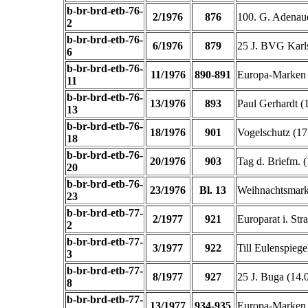
b-br-brd-etb-76-
2/1976
876
100. G. Adenaue
2
b-br-brd-etb-76-
6/1976
879
25 J. BVG Karls
6
b-br-brd-etb-76-
11/1976
890-891
Europa-Marken 
11
b-br-brd-etb-76-
13/1976
893
Paul Gerhardt (
13
b-br-brd-etb-76-
18/1976
901
Vogelschutz (17
18
b-br-brd-etb-76-
20/1976
903
Tag d. Briefm. (
20
b-br-brd-etb-76-
23/1976
Bl. 13
Weihnachtsmark
23
b-br-brd-etb-77-
2/1977
921
Europarat i. Str
2
b-br-brd-etb-77-
3/1977
922
Till Eulenspiege
3
b-br-brd-etb-77-
8/1977
927
25 J. Buga (14.0
8
b-br-brd-etb-77-
13/1977
934-935
Europa-Marken 