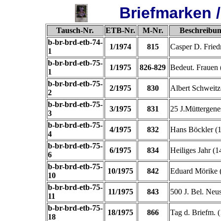
Briefmarken 
Tausch-Nr.
ETB-Nr.
M-Nr.
Beschreibun
b-br-brd-etb-74-
1/1974
815
Casper D. Fried
1
b-br-brd-etb-75-
1/1975
826-829
Bedeut. Frauen 
1
b-br-brd-etb-75-
2/1975
830
Albert Schweitz
2
b-br-brd-etb-75-
3/1975
831
25 J.Müttergene
3
b-br-brd-etb-75-
4/1975
832
Hans Böckler (1
4
b-br-brd-etb-75-
6/1975
834
Heiliges Jahr (1
6
b-br-brd-etb-75-
10/1975
842
Eduard Mörike (
10
b-br-brd-etb-75-
11/1975
843
500 J. Bel. Neu
11
b-br-brd-etb-75-
18/1975
866
Tag d. Briefm. (
18