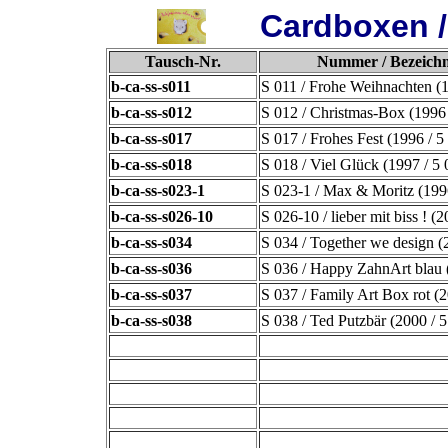
Cardboxen /
Tausch-Nr.
Nummer / Bezeichn
b-ca-ss-s011
S 011 / Frohe Weihnachten (1
b-ca-ss-s012
S 012 / Christmas-Box (1996 
b-ca-ss-s017
S 017 / Frohes Fest (1996 / 5
b-ca-ss-s018
S 018 / Viel Glück (1997 / 5 
b-ca-ss-s023-1
S 023-1 / Max & Moritz (1996
b-ca-ss-s026-10
S 026-10 / lieber mit biss ! (
b-ca-ss-s034
S 034 / Together we design (
b-ca-ss-s036
S 036 / Happy ZahnArt blau 
b-ca-ss-s037
S 037 / Family Art Box rot (2
b-ca-ss-s038
S 038 / Ted Putzbär (2000 / 5