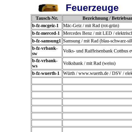
Feuerzeuge
Tausch-Nr.
Bezeichnung / Betriebsar
b-fz-mcgeiz-1
Mäc-Geiz / mit Rad (rot-grün)
b-fz-merced-1
Mercedes Benz / mit LED / elektrisc
b-fz-samsung1
Samsung / mit Rad (blau-schwarz-sil
b-fz-vrbank-
Volks- und Raiffeisenbank Cottbus eG
sw
b-fz-vrbank-
Volksbank / mit Rad (weiss)
ws
b-fz-wuerth-1
Würth / www.wuerth.de / DSV / elekt