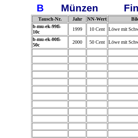
B
Münzen
Fi
Tausch-Nr.
Jahr
NN-Wert
Bil
b-mu-ek-99fi-
1999
10 Cent
Löwe mit Schw
10c
b-mu-ek-00fi-
2000
50 Cent
Löwe mit Schw
50c