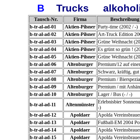
B
Trucks
alkohol
Tausch-Nr.
Firma
Beschreibung 
b-tr-al-ad-01
Aktien-Pilsner
Party-time (2002 / -)
b-tr-al-ad-02
Aktien-Pilsner
Art-Truck Edition 200
b-tr-al-ad-03
Aktien-Pilsner
Grüne Weihnacht (200
b-tr-al-ad-04
Aktien-Pilsner
Es grünt so grün ! (20
b-tr-al-ad-05
Aktien-Pilsner
Grüne Weihnacht (200
b-tr-al-ad-06
Altenburger
Premium/12 auf eine
b-tr-al-ad-07
Altenburger
Schwarz, kräftig, gut !
b-tr-al-ad-08
Altenburger
Premium / Bierspezial
b-tr-al-ad-09
Altenburger
Premium / mit Anhäng
b-tr-al-ad-10
Altenburger
Lager / Bus (- / -)
Erlebnisbier Sonnenu
b-tr-al-ad-11
Altenmünster
-)
b-tr-al-ad-12
Apoldaer
Apolda Vereinsbrauere
b-tr-al-ad-13
Apoldaer
Fußball-EM 2004 Por
b-tr-al-ad-14
Apoldaer
Apolda Vereinsbrauere
b-tr-al-ad-15
Apoldaer
Apolda Vereinsbrauer