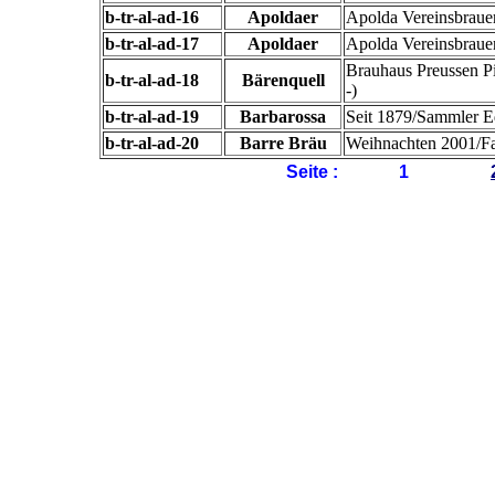
b-tr-al-ad-16
Apoldaer
Apolda Vereinsbrauer
b-tr-al-ad-17
Apoldaer
Apolda Vereinsbrauere
Brauhaus Preussen Pil
b-tr-al-ad-18
Bärenquell
-)
b-tr-al-ad-19
Barbarossa
Seit 1879/Sammler Ed
b-tr-al-ad-20
Barre Bräu
Weihnachten 2001/Fa
Seite :
1