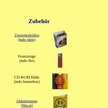
Zubehör
Zigarettenhüllen
(indo slipp)
Feuerzeuge
(indo fire)
CD-ROM Hülle
(indo burnerbox)
Ablagemappe
(flipcat)