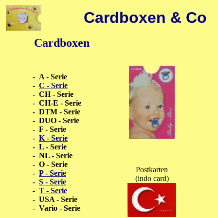
Cardboxen & Co
Cardboxen
-
A - Serie
-
C
- Serie
-
CH - Serie
- CH-E - Serie
- DTM - Serie
- DUO - Serie
- F - Serie
-
K
- Serie
-
L - Serie
-
NL - Serie
-
O - Serie
Postkarten
-
P
- Serie
(indo card)
-
S
- Serie
-
T
- Serie
-
USA - Serie
- Vario - Serie